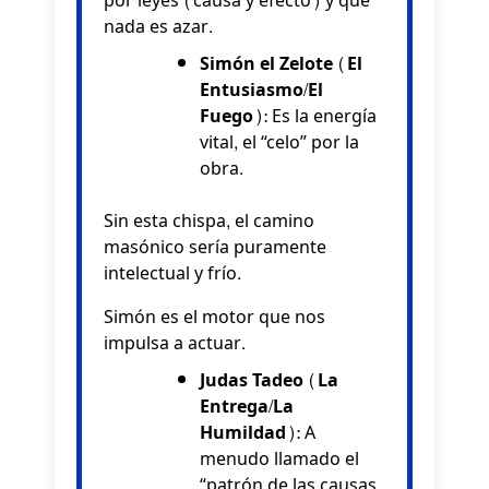
por leyes (causa y efecto) y que
nada es azar.
Simón el Zelote (El
Entusiasmo/El
Fuego):
Es la energía
vital, el “celo” por la
obra.
Sin esta chispa, el camino
masónico sería puramente
intelectual y frío.
Simón es el motor que nos
impulsa a actuar.
Judas Tadeo (La
Entrega/La
Humildad):
A
menudo llamado el
“patrón de las causas