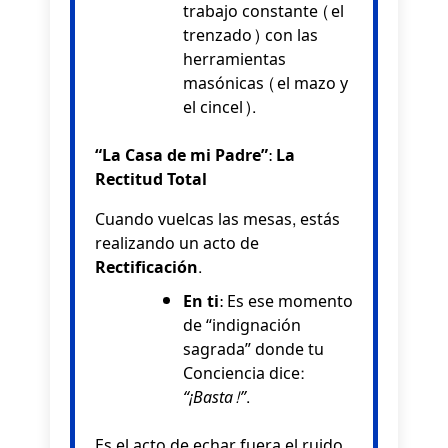
trabajo constante (el
trenzado) con las
herramientas
masónicas (el mazo y
el cincel).
“La Casa de mi Padre”: La
Rectitud Total
Cuando vuelcas las mesas, estás
realizando un acto de
Rectificación
.
En ti:
Es ese momento
de “indignación
sagrada” donde tu
Conciencia dice:
“¡Basta!”
.
Es el acto de echar fuera el ruido