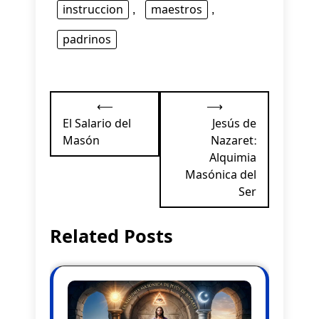
instruccion
,
maestros
,
padrinos
Navegación
⟵
⟶
de
El Salario del
Jesús de
Masón
Nazaret:
entradas
Alquimia
Masónica del
Ser
Related Posts