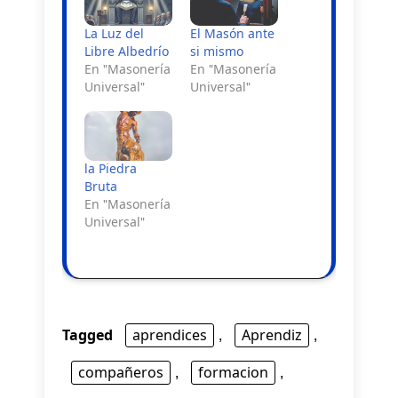
La Luz del
El Masón ante
Libre Albedrío
si mismo
En "Masonería
En "Masonería
Universal"
Universal"
la Piedra
Bruta
En "Masonería
Universal"
Tagged
aprendices
,
Aprendiz
,
compañeros
,
formacion
,