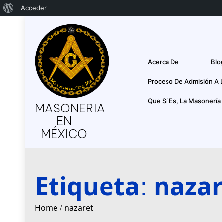
Acerca
Acceder
Skip
de
to
WordPress
content
Acerca De
Blo
Proceso De Admisión A 
Que Sí Es, La Masonería
MASONERIA
EN
MÉXICO
Etiqueta:
nazar
Home
nazaret