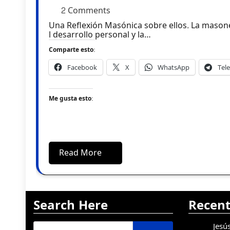
2 Comments
Una Reflexión Masónica sobre ellos. La masonería, como institución filosófica y moral, se centra en e
l desarrollo personal y la…
Comparte esto:
Facebook
X
WhatsApp
Tel
Me gusta esto:
Read More
Search Here
Recent
Buscar:
Jesú