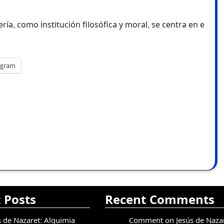
egram
 Posts
Recent Comments
s de Nazaret: Alquimia
Comment on Jesús de Nazar