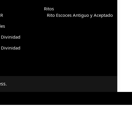
Ritos
ER
Rito Escoces Antiguo y Aceptado
des
 Divinidad
 Divinidad
ss
.