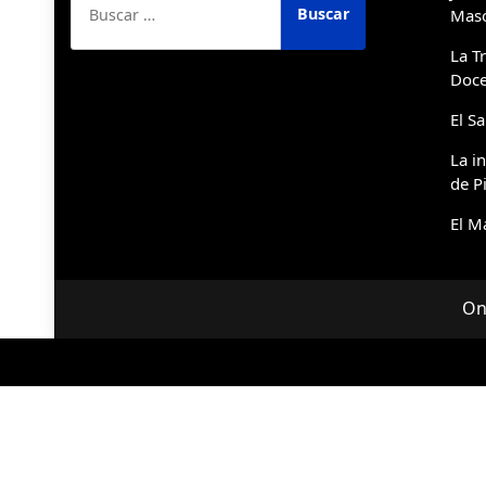
Masó
La T
Doce
El S
La i
de P
El M
On