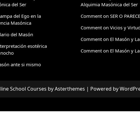
nica del Ser
Alquimia Masónica del Ser
rampa del Ego en la
Comment on SER O PAREC
ncia Masónica
Comment on Vicios y Virtu
alario del Masón
Comment on El Masón y La
nterpretación esotérica
Comment on El Masón y La
inocho
asón ante si mismo
line School Courses
by
Asterthemes
| Powered by
WordPre
Facebook
Twitter
Instagram
Linkedin
Youtube