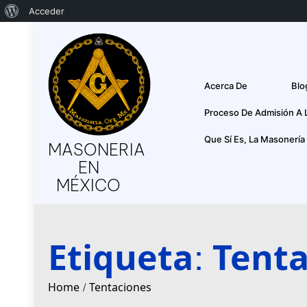
Acerca
Acceder
Skip
de
to
WordPress
content
Acerca De
Blo
Proceso De Admisión A 
Que Sí Es, La Masonería
MASONERIA
EN
MÉXICO
Etiqueta:
Tenta
Home
Tentaciones