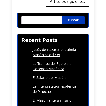
Artículos siguientes
de
entradas
Buscar
Recent Posts
Jesús de Nazaret: Alquimia
Masónica del Ser
La Trampa del Ego en la
Docencia Masónica
El Salario del Masón
La interpretación esotérica
de Pinocho
El Masón ante si mismo